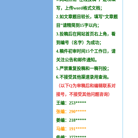
写，上传word格式文档；
2.如文章题目较长，填写“文章题
目”请精简到15字以内；
3.投稿后在网站首页右上角，看
到编号（名字）为成功；
4.稿件初审时间15个工作日，请
关注公告和邮件通知。
5.严禁重复投稿和
一稿刊投
；
6.不接受其他
渠道录用查询。
（以下Q为审稿后和编辑
联系
对
接号，不接受其他问题咨询）
王编：253*****
张编：290*****
姜编：218*****
马编：191*****
佟编：277*****