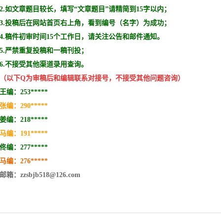
2.如文章题目较长，填写“文章题目”请精简到15字以内；
3.投稿后在网站首页右上角，看到编号（名字）为成功；
4.稿件初审时间15个工作日，请关注公告和邮件通知。
5.严禁重复投稿和
一稿刊投
；
6.不接受其他
渠道录用查询。
（以下Q为审稿后和编辑
联系
对接号，不接受其他问题咨询）
王编：253*****
张编：290*****
姜编：218*****
马编：191*****
佟编：277*****
马编：276
*****
邮箱：zzsbjb518@126.com