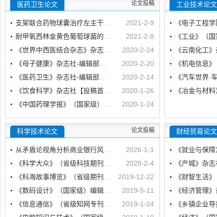
论文投稿
医药卫生论文
工业技术论文
支架联合药物球囊治疗左主干病变一..
2021-2-9
耐甲氧西林金黄色葡萄球菌的研究进..
2021-2-8
《世界中西医结合杂志》杂志社-编..
2020-2-24
《母子健康》杂志社-编辑部【投稿..
2020-2-20
《医药卫生》杂志社-编辑部【投稿..
2020-2-14
《饮食科学》杂志社【投稿首页】
2020-1-26
《中国药理学报》（国家级）【期刊..
2020-1-24
《康颐》(省级医学类期刊)【投稿..
2020-1-5
论文投稿
科学技术论文
《家庭生活指南》（健康科普养生保..
2019-12-8
财经贸易论文
《东方药膳》（国家级医学专刊）编..
2019-2-20
从矛盾论视角分析商业银行风险管理
2026-1-1
《科学大众》（省级科技期刊）【在..
2020-2-4
《科海故事博览》（省级期刊）编辑..
2019-12-22
《数码设计》（国家级）编辑部在线..
2019-5-11
《信息通信》（省级知网专刊）编辑..
2019-1-24