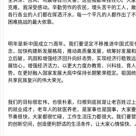
生洪涝、台风、地震等自然灾害，这些我都牵挂在心。大
克难，我深受感动。辛勤劳作的农民，埋头苦干的工人，
各行各业的人们都在挥洒汗水，每一个平凡的人都作出了
困难挑战的最大依靠。
明年是新中国成立
75
周年。我们要坚定不移推进中国式现
念，加快构建新发展格局，推动高质量发展，统筹好发展
立后破，巩固和增强经济回升向好态势，实现经济行稳致
展信心，增强经济活力，以更大力度办教育、兴科技、育
势，在更好融入国家发展大局中保持长期繁荣稳定。祖国
共享民族复兴的伟大荣光。
我们的目标很宏伟，也很朴素，归根到底就是让老百姓过
的就业成才，老年人的就医养老，是家事也是国事，大家
节奏很快，大家都很忙碌，工作生活压力都很大。我们要
的创新空间，创造便利舒适的生活条件，让大家心情愉快、