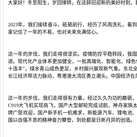
大家好！冬至阳生，岁回律转。在这辞旧迎新的美好时刻，
2023
年，我们接续奋斗、砥砺前行，经历了风雨洗礼，看到
家记住了一年的不易，也对未来充满信心。
这一年的步伐，我们走得很坚实。疫情防控平稳转段，我
进。现代化产业体系更加健全，一批高端化、智能化、绿色
十连丰”，绿水青山成色更足，乡村振兴展现新气象。东北
长江经济带活力脉动，粤港澳大湾区勇立潮头。中国经济在
这一年的步伐，我们走得很有力量。经过久久为功的磨砺
C919
大飞机实现商飞，国产大型邮轮完成试航，神舟家族
牌广受欢迎，国产新手机一机难求，新能源汽车、锂电池
国以自强不息的精神奋力攀登，到处都是日新月异的创造。