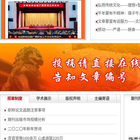
[弘扬传统文化——理想+
[牛年要有牛精神：孺子牛
[文章要富有说服力——文
[感动——严谨——振奋—
规章制度
学术展示
版权声明
主编寄语
期刊
职称论文选题注意事项
期刊出版市场规模分析
二〇二〇年新年贺词
贪官受贿160余万 心虚退赃220万
饰类