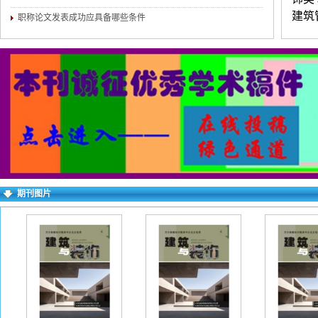
建筑
职称论文发表成功应具备哪些条件
材料
练，
（3
介。
对录
求逐
右上
期刊图片
失败
一作
下：