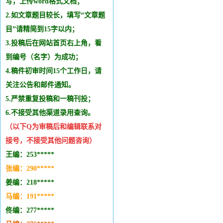
写，上传word格式文档；
2.如文章题目较长，填写“文章题
目”请精简到15字以内；
3.投稿后在网站首页右上角，看
到编号（名字）为成功；
4.稿件初审时间15个工作日，请
关注公告和邮件通知。
5.严禁重复投稿和
一稿刊投
；
6.不接受其他
渠道录用查询。
（以下Q为审稿后和编辑
联系
对
接号，不接受其他问题咨询）
王编：253*****
张编：290*****
姜编：218*****
马编：191*****
佟编：277*****